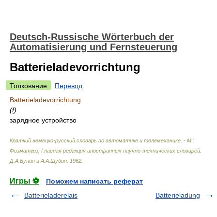
Deutsch-Russische Wörterbuch der
Automatisierung und Fernsteuerung
Batterieladevorrichtung
Толкование
Перевод
Batterieladevorrichtung
(
f
)
зарядное устройство
Краткий немецко-русский словарь по автоматике и телемеханике. - М.:
Физматгиз, Главная редакция иностранных научно-технических словарей
.
Д.А.Бунин и А.А.Шубин
.
1962
.
Игры ⚽
Поможем написать реферат
Batterieladerelais
Batterieladung